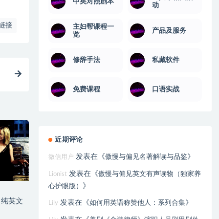
中英对照剧本
动
链接
主妇帮课程一
产品及服务
览
修辞手法
私藏软件
免费课程
口语实战
近期评论
发表在《
》
傲慢与偏见名著解读与品鉴
微信用户
发表在《
傲慢与偏见英文有声读物（独家养
Lionist
》
心护眼版）
》纯英文
发表在《
》
如何用英语称赞他人：系列合集
Lily