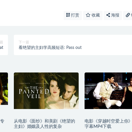
打赏
收藏
海报
篇
下一篇
at
看绝望的主妇学高频短语: Pass out
专
从电影《面纱》和美剧《绝望的
电影《穿越时空爱上你
主妇》婚姻及人性的复杂
字幕MP4下载