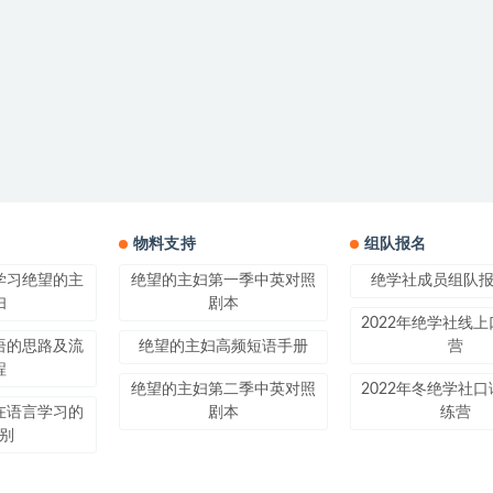
物料支持
组队报名
学习绝望的主
绝望的主妇第一季中英对照
绝学社成员组队
妇
剧本
2022年绝学社线
语的思路及流
绝望的主妇高频短语手册
营
程
绝望的主妇第二季中英对照
2022年冬绝学社
在语言学习的
剧本
练营
别