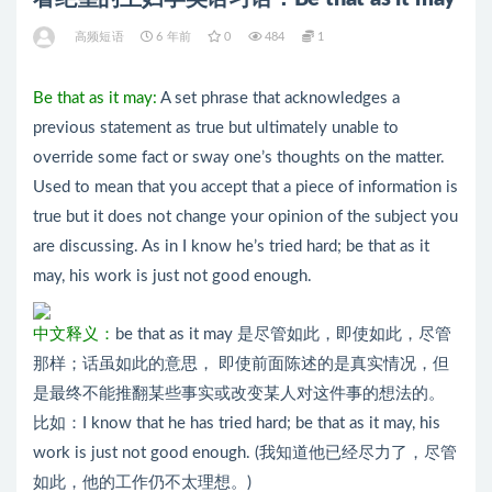
高频短语
6 年前
0
484
1
Be that as it may:
A set phrase that acknowledges a
previous statement as true but ultimately unable to
override some fact or sway one’s thoughts on the matter.
Used to mean that you accept that a piece of information is
true but it does not change your opinion of the subject you
are discussing. As in I know he’s tried hard; be that as it
may, his work is just not good enough.
中文释义：
be that as it may 是尽管如此，即使如此，尽管
那样；话虽如此的意思， 即使前面陈述的是真实情况，但
是最终不能推翻某些事实或改变某人对这件事的想法的。
比如：I know that he has tried hard; be that as it may, his
work is just not good enough. (我知道他已经尽力了，尽管
如此，他的工作仍不太理想。)