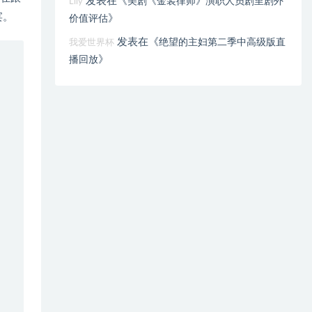
发表在《
美剧《金装律师》演职人员剧里剧外
Lily
宴。
》
价值评估
发表在《
绝望的主妇第二季中高级版直
我爱世界杯
》
播回放