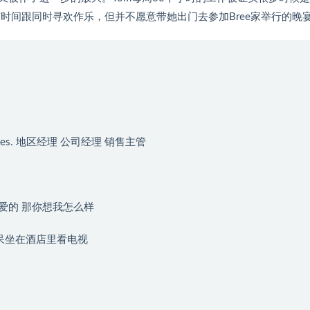
他有时间跟同时寻欢作乐，但并不愿意带她出门去参加Bree家举行的晚
d of sales. 地区经理 公司经理 销售主管
around亲爱的 那你想我怎么样
le? 整天呆坐在酒店里看电视