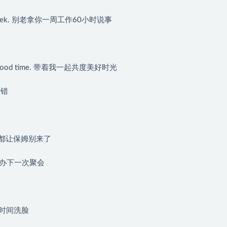
-hour week. 别老拿你一周工作60小时说事
t for a good time. 带着我一起共度美好时光
的没错
 不行啊 我都让保姆别来了
那就我们来办下一次聚会
 我都没时间洗脸