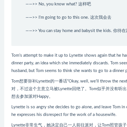
——>> No, you know what? 这样吧
——>> I’m going to go to this one. 这次我会去
——>> You can stay home and babysit the kids.
Tom’s attempt to make it up to Lynette shows again that he 
dinner party, an idea which she immediately discards. Tom se
husband, but Tom seems to think she wants to go to a dinner p
Tom想要弥补Lynette的一番话“Okay, well, we’ll thr
对，不过这个主意立马被Lynette回绝了。Tom似乎并没有听出L
想去参加派对Happy。
Lynette is so angry she decides to go alone, and leave Tom in c
he expresses his disrespect for the work of a housewife.
Lynette非常生气，她决定自己一人前往派对，让Tom照管