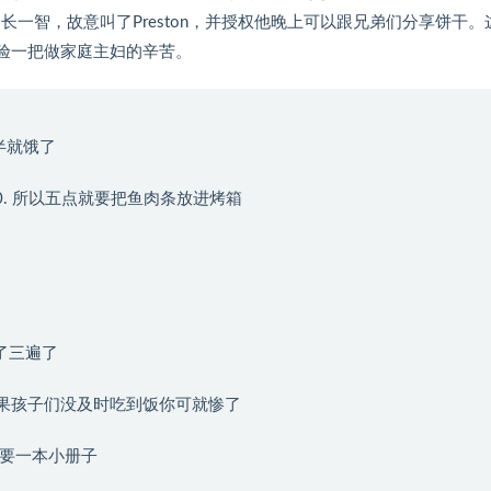
，长一智，故意叫了Preston，并授权他晚上可以跟兄弟们分享饼干。
体验一把做家庭主妇的辛苦。
们五点半就饿了
oven at 5:00. 所以五点就要把鱼肉条放进烤箱
已经说了三遍了
 you. 好吧 如果孩子们没及时吃到饭你可就惨了
了 我不需要一本小册子