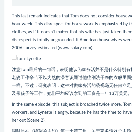
This last remark indicates that Tom does not consider housew
hour week. This disrespect for housework is emphasized by the
clothes, as if it doesn’t matter that his wife has just taken th
disrespect is totally ungrounded. If American housewives were
2006 survey estimated (www.salary.com).
注意Tom最后的一句话，表明他认为家务活并不是什么特别有
老婆工作辛苦不以为然的潜意识通过他往刚洗干净的衣服里面
一样。不过，研究表明，这种对做家务活的藐视毫无任何立足点
及带孩子等工作，她们平均应该拿到的工资是一年13万美元。
In the same episode, this subject is broached twice more. Tom’
workers, and Lynette is angry, because he has the time to have
her out (Scene 2).
同时是在《绝望的主妇》第一季第三集，关于家务活这个主题又