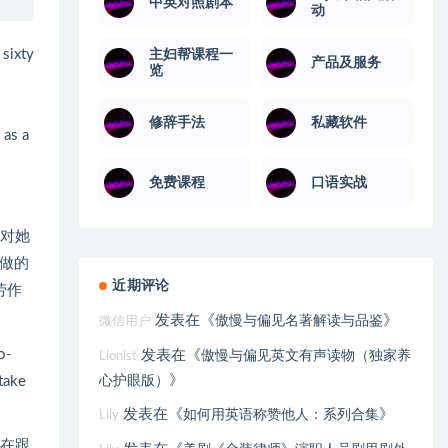
中英对照剧本
动
 sixty
主妇帮课程一
产品及服务
览
修辞手法
私藏软件
 as a
免费课程
口语实战
种对她
做的
近期评论
劳作
发表在《
》
傲慢与偏见名著解读与品鉴
微信用户
o-
发表在《
傲慢与偏见英文有声读物（独家养
Lionist
》
心护眼版）
take
发表在《
》
如何用英语称赞他人：系列合集
Lily
是在跟