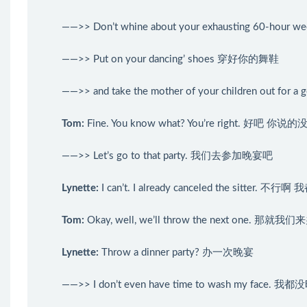
——>> Don’t whine about your exhausting 60
——>> Put on your dancing’ shoes 穿好你的舞鞋
——>> and take the mother of your children ou
Tom
:
Fine. You know what? You’re right. 好吧 你说
——>> Let’s go to that party. 我们去参加晚宴吧
Lynette
:
I can’t. I already canceled the sitter.
Tom
:
Okay, well, we’ll throw the next one. 
Lynette
:
Throw a dinner party? 办一次晚宴
——>> I don’t even have time to wash my face.