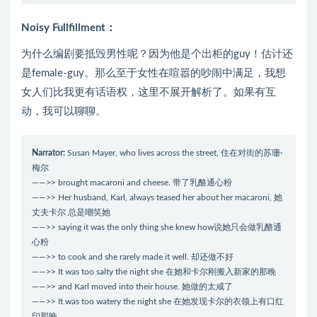
Noisy Fullfillment：
为什么编剧要抵毁男性呢？因为他是个出柜的guy！估计还
是female-guy。那么至于女性在喧嚣的吵闹中满足，我想
女人们比我更有话语权，这里不展开解析了。如果有互
动，我可以聊聊。
Narrator:
Susan Mayer, who lives across the street, 住在对街的苏珊·
梅尔
——>> brought macaroni and cheese. 带了乳酪通心粉
——>> Her husband, Karl, always teased her about her macaroni, 她
丈夫卡尔 总是嘲笑她
——>> saying it was the only thing she knew how说她只会做乳酪通
心粉
——>> to cook and she rarely made it well. 却还做不好
——>> It was too salty the night she 在她和卡尔刚搬入新家的那晚
——>> and Karl moved into their house. 她做的太咸了
——>> It was too watery the night she 在她发现卡尔的衣领上有口红
印那晚