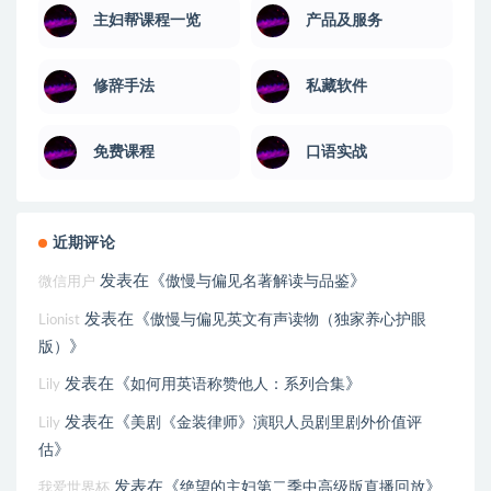
主妇帮课程一览
产品及服务
修辞手法
私藏软件
免费课程
口语实战
近期评论
发表在《
》
傲慢与偏见名著解读与品鉴
微信用户
发表在《
傲慢与偏见英文有声读物（独家养心护眼
Lionist
》
版）
发表在《
》
如何用英语称赞他人：系列合集
Lily
发表在《
美剧《金装律师》演职人员剧里剧外价值评
Lily
》
估
发表在《
》
绝望的主妇第二季中高级版直播回放
我爱世界杯