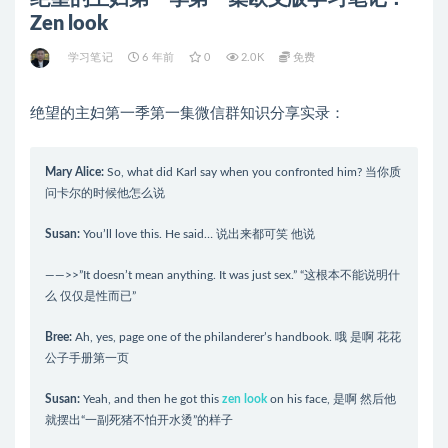
Zen look
学习笔记
6 年前
0
2.0K
免费
绝望的主妇第一季第一集微信群知识分享实录：
Mary
Alice
:
So, what did Karl say when you confronted him? 当你质
问卡尔的时候他怎么说
Susan
:
You’ll love this. He said… 说出来都可笑 他说
——>>”It doesn’t mean anything. It was just sex.” “这根本不能说明什
么 仅仅是性而已”
Bree
:
Ah, yes, page one of the philanderer’s handbook. 哦 是啊 花花
公子手册第一页
Susan
:
Yeah, and then he got this
zen look
on his face, 是啊 然后他
就摆出“一副死猪不怕开水烫”的样子