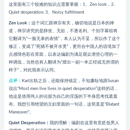
这里面有三个较难的知识点需要掌握：1、Zen look，2、
Quiet desperation; 3、Noisy fulfillment
Zen Look：
这个词汇跟禅宗有关，确切地说是日本的禅
道，禅宗讲究的是静坐、无欲，不逐名利。个别字幕组将
它翻译为“一脸无辜的表情”，本人认为不妥，所以作了这个
修正，变成了“死猪不被开水烫”，更符合中国人的语境加了
点感情色彩在里面，以表达编剧为满足观众泄愤心理的一
种调侃，当然也有人翻译为“摆出一副一本正经或无所谓的
样子”，对此我表示认同。
点评：
Karl出轨之后，还能保持镇定，不知廉耻地跟Susan
说出“Most men live lives in quiet desperation”这样的话，
他这是借用伟人的论据为自己的淫荡的下半身思考找遮羞
布。我想引用绝望的主妇里面的一句话，这简直是“Blatant
Maneuver”。
Quiet Desperation：
我的理解：编剧在这里有意贬低男人