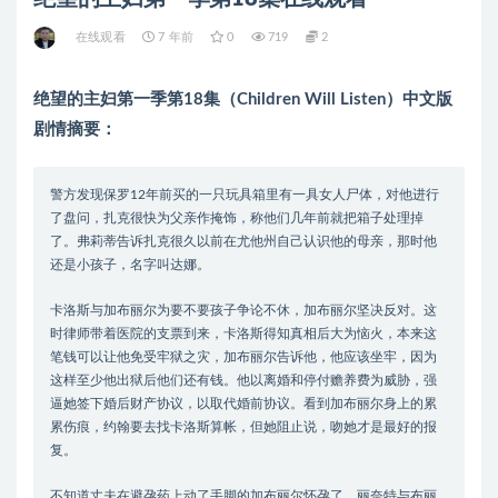
在线观看
7 年前
0
719
2
绝望的主妇第一季第18集（Children Will Listen）中文版
剧情摘要：
警方发现保罗12年前买的一只玩具箱里有一具女人尸体，对他进行
了盘问，扎克很快为父亲作掩饰，称他们几年前就把箱子处理掉
了。弗莉蒂告诉扎克很久以前在尤他州自己认识他的母亲，那时他
还是小孩子，名字叫达娜。
卡洛斯与加布丽尔为要不要孩子争论不休，加布丽尔坚决反对。这
时律师带着医院的支票到来，卡洛斯得知真相后大为恼火，本来这
笔钱可以让他免受牢狱之灾，加布丽尔告诉他，他应该坐牢，因为
这样至少他出狱后他们还有钱。他以离婚和停付赡养费为威胁，强
逼她签下婚后财产协议，以取代婚前协议。看到加布丽尔身上的累
累伤痕，约翰要去找卡洛斯算帐，但她阻止说，吻她才是最好的报
复。
不知道丈夫在避孕药上动了手脚的加布丽尔怀孕了。丽奈特与布丽