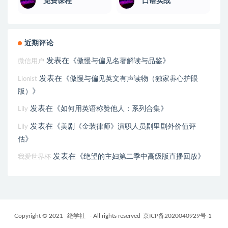
免费课程
口语实战
近期评论
发表在《
》
傲慢与偏见名著解读与品鉴
微信用户
发表在《
傲慢与偏见英文有声读物（独家养心护眼
Lionist
》
版）
发表在《
》
如何用英语称赞他人：系列合集
Lily
发表在《
美剧《金装律师》演职人员剧里剧外价值评
Lily
》
估
发表在《
》
绝望的主妇第二季中高级版直播回放
我爱世界杯
Copyright © 2021
绝学社
- All rights reserved
京ICP备2020040929号-1