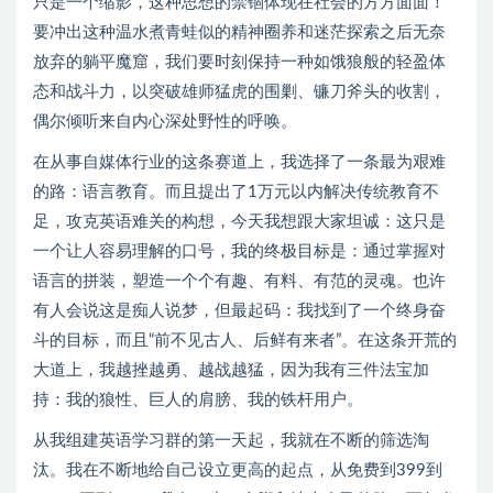
只是一个缩影，这种思想的禁锢体现在社会的方方面面！
要冲出这种温水煮青蛙似的精神圈养和迷茫探索之后无奈
放弃的躺平魔窟，我们要时刻保持一种如饿狼般的轻盈体
态和战斗力，以突破雄师猛虎的围剿、镰刀斧头的收割，
偶尔倾听来自内心深处野性的呼唤。
在从事自媒体行业的这条赛道上，我选择了一条最为艰难
的路：语言教育。而且提出了1万元以内解决传统教育不
足，攻克英语难关的构想，今天我想跟大家坦诚：这只是
一个让人容易理解的口号，我的终极目标是：通过掌握对
语言的拼装，塑造一个个有趣、有料、有范的灵魂。也许
有人会说这是痴人说梦，但最起码：我找到了一个终身奋
斗的目标，而且“前不见古人、后鲜有来者”。在这条开荒的
大道上，我越挫越勇、越战越猛，因为我有三件法宝加
持：我的狼性、巨人的肩膀、我的铁杆用户。
从我组建英语学习群的第一天起，我就在不断的筛选淘
汰。我在不断地给自己设立更高的起点，从免费到399到