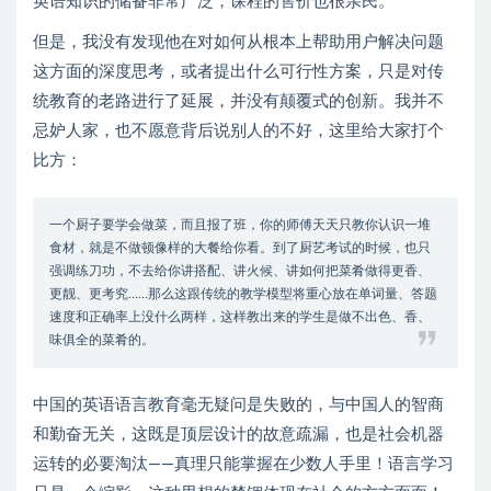
英语知识的储备非常广泛，课程的售价也很亲民。
但是，我没有发现他在对如何从根本上帮助用户解决问题
这方面的深度思考，或者提出什么可行性方案，只是对传
统教育的老路进行了延展，并没有颠覆式的创新。我并不
忌妒人家，也不愿意背后说别人的不好，这里给大家打个
比方：
一个厨子要学会做菜，而且报了班，你的师傅天天只教你认识一堆
食材，就是不做顿像样的大餐给你看。到了厨艺考试的时候，也只
强调练刀功，不去给你讲搭配、讲火候、讲如何把菜肴做得更香、
更靓、更考究……那么这跟传统的教学模型将重心放在单词量、答题
速度和正确率上没什么两样，这样教出来的学生是做不出色、香、
味俱全的菜肴的。
中国的英语语言教育毫无疑问是失败的，与中国人的智商
和勤奋无关，这既是顶层设计的故意疏漏，也是社会机器
运转的必要淘汰——真理只能掌握在少数人手里！语言学习