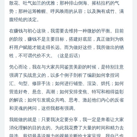
散花、吐气如兰的优雅；那种排山倒海、摧枯拉朽的气
势；那种运筹帷幄、呼风唤雨的从容；以及胸有成竹、满
腹经纶的淡定。
在赚钱与初心这块，我需要去维持一种微妙的平衡。目前
的阶段，赚钱不是主要目标，搭建好底层，真正做到为铁
杆用户赋能才能走得长远。而为做好这些，我所做出的牺
牲，不可谓代价不大。（这是后话）
凭心而论，我在与大家共同鉴赏美剧的时候，是特别注意
强调了实战意义的，以多个例子剖析了编剧如何拿捏词
汇、句型、修辞手法；如何进行铺垫、渲染、烘托；如何
营造好奇、悬念、高潮；如何安排变焦、特写和相得益彰
的解说；如何引发观众共鸣、思考、激起他们内心的反省
和灵魂的拷问，这些我都有强调。
我能做的就是：只要我决定要分享，我一定是奔着让大家
消化理解的目的去的。为此我花费了大量的时间和精力去
筛选、剪切最具说服力的视频片断给大家呈现。我自己也