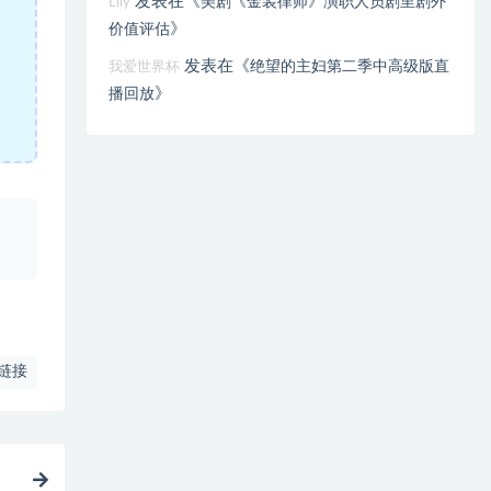
发表在《
美剧《金装律师》演职人员剧里剧外
Lily
》
价值评估
发表在《
绝望的主妇第二季中高级版直
我爱世界杯
》
播回放
、
链接