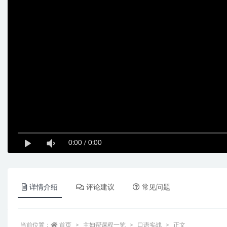
0:00
/
0:00
详情介绍
评论建议
常见问题
当前位置：
首页
主妇帮课程一览
口语实战
正文