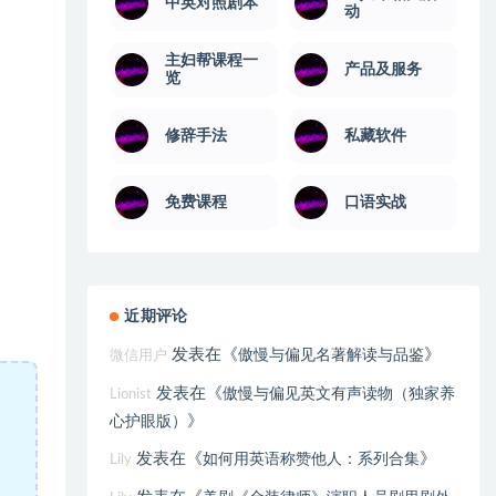
中英对照剧本
动
主妇帮课程一
产品及服务
览
修辞手法
私藏软件
免费课程
口语实战
近期评论
发表在《
》
傲慢与偏见名著解读与品鉴
微信用户
发表在《
傲慢与偏见英文有声读物（独家养
Lionist
》
心护眼版）
发表在《
》
如何用英语称赞他人：系列合集
Lily