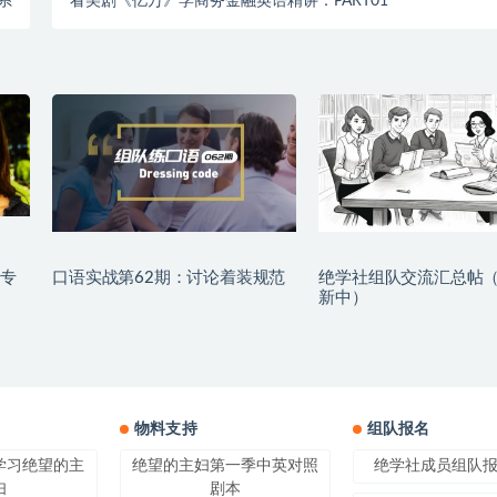
系
看美剧《亿万》学商务金融英语精讲：PART01
专
口语实战第62期：讨论着装规范
绝学社组队交流汇总帖
新中）
物料支持
组队报名
学习绝望的主
绝望的主妇第一季中英对照
绝学社成员组队
妇
剧本