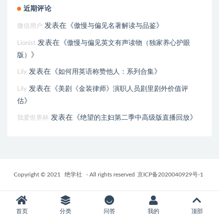
近期评论
发表在《
》
傲慢与偏见名著解读与品鉴
微信用户
发表在《
傲慢与偏见英文有声读物（独家养心护眼
Lionist
》
版）
发表在《
》
如何用英语称赞他人：系列合集
Lily
发表在《
美剧《金装律师》演职人员剧里剧外价值评
Lily
》
估
发表在《
》
绝望的主妇第二季中高级版直播回放
我爱世界杯
Copyright © 2021
绝学社
- All rights reserved
京ICP备2020040929号-1
首页
分类
问答
我的
顶部