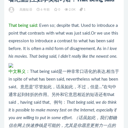
高频短语
6 年前
0
2.0K
1
That being said:
Even so; despite that. Used to introduce a
point that contrasts with what was just said.Or we use this
expression to introduce a contrast to what has been said
before. It is often a mild form of disagreement. As in
I love
his movies. That being said, I didn’t really like the newest one.
中文释义：
That being said是一种非常口语化的表达,相当于
in spite of what has been said, nevertheless what has been
said。意思是“尽管如此，话虽如此，不过，但是…”在句中
通常起到转折的作用。另外和它意思相近的短语还有that
said，having said that。例句：
That being said, we do think
it is possible to make money fast on the Internet, especially if
you are willing to put in some effort. （话虽如此，我们都确
信在网上快速挣钱是可能的，尤其是你愿意更努力一点的