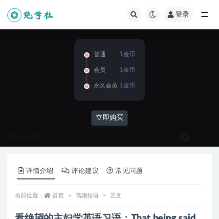
登录
全部
普通
1金币
会员
1金币
永久会员
1金币
立即购买
0:00
/
0:00
详情介绍
评论建议
常见问题
当前位置：
首页
高频短语
正文
看绝望的主妇学英语习语：That being said