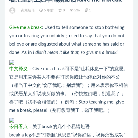
高频短语
6 年前
0
536
1
Give me a break
: Used to tell someone to stop bothering
you or treating you unfairly；used to say that you do not
believe or are disgusted about what someone has said or
done. As in
I didn’t mean it like that, so give me a break!
中文释义
：Give me a break可不是”让我休息一下”的意思。
它是用来告诉某人不要再打扰你或让他停止对你的不公
（相当于中文的“饶了我吧；别烦我”）；用来表示你不相信
或厌恶某人所说或所做的事。（你快拉倒吧，别逗我了；
得了吧（我不会相信的））例句：Stop teaching me, give
me a break, please!（别再教育我了，饶了我吧。）
今日看点
：关于break的几个个易错短语
break a leg不是“打断腿”意思是“祝你好运，祝你演出成功”