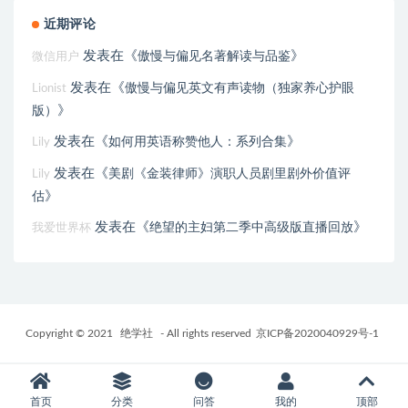
近期评论
发表在《
》
傲慢与偏见名著解读与品鉴
微信用户
发表在《
傲慢与偏见英文有声读物（独家养心护眼
Lionist
》
版）
发表在《
》
如何用英语称赞他人：系列合集
Lily
发表在《
美剧《金装律师》演职人员剧里剧外价值评
Lily
》
估
发表在《
》
绝望的主妇第二季中高级版直播回放
我爱世界杯
Copyright © 2021
绝学社
- All rights reserved
京ICP备2020040929号-1
首页
分类
问答
我的
顶部