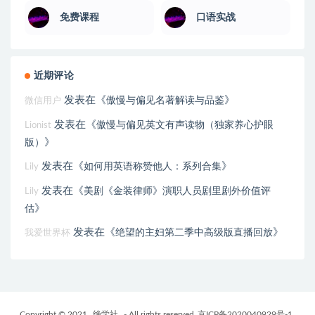
免费课程
口语实战
近期评论
发表在《
》
傲慢与偏见名著解读与品鉴
微信用户
发表在《
傲慢与偏见英文有声读物（独家养心护眼
Lionist
》
版）
发表在《
》
如何用英语称赞他人：系列合集
Lily
发表在《
美剧《金装律师》演职人员剧里剧外价值评
Lily
》
估
发表在《
》
绝望的主妇第二季中高级版直播回放
我爱世界杯
Copyright © 2021
绝学社
- All rights reserved
京ICP备2020040929号-1