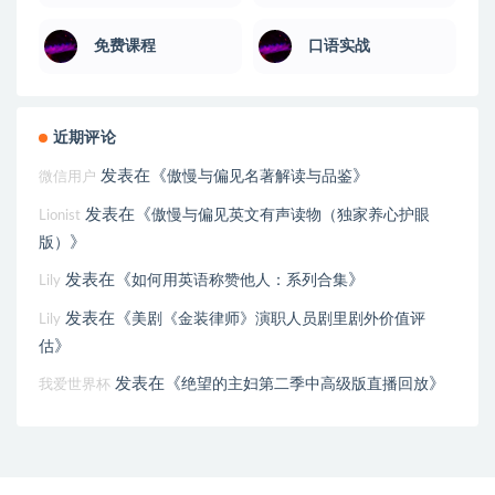
免费课程
口语实战
近期评论
发表在《
》
傲慢与偏见名著解读与品鉴
微信用户
发表在《
傲慢与偏见英文有声读物（独家养心护眼
Lionist
》
版）
发表在《
》
如何用英语称赞他人：系列合集
Lily
发表在《
美剧《金装律师》演职人员剧里剧外价值评
Lily
》
估
发表在《
》
绝望的主妇第二季中高级版直播回放
我爱世界杯