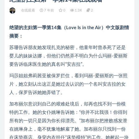
在线观看
7 年前
0
1.3K
2
绝望的主妇第一季第14集（Love Is in the Air）中文版剧情
摘要：
苏珊告诉朋友她发现扎克的秘密，他童年时曾杀死了还是
婴儿的妹妹达娜，但他们仍然弄不明白为什么玛丽-爱丽斯
要告诉临床医生她的真名叫“安吉拉”。
玛莎姐姐弗莉茜亚被保罗拦住，看到玛丽-爱丽斯的一张照
片，她立刻认出这正是她过去认识的一个名叫安吉拉的女
人，保罗告诉她她弄错了。
加布丽尔意识到自己的艰难处境后，却再也找不到一份模
特的工作。她的女仆姚琳告诉她：“你并不比我强！你得到
所有的一切只是因为你长得漂亮。”加布丽尔把挫败感发泄
在姚琳身上，毫不犹豫地解雇了她。加布丽尔只找到一份
在床垫商店、身穿内衣担任“床垫模特”的工作。她树起一块