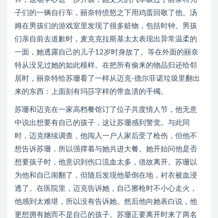
子们的一辆自行车，丽奈特愤怒之下用鸡蛋回敬了他。汤
姆在男孩们的游戏室里发现了很多赃物，包括时钟。男孩
们亲自前去道歉时，麦克克拉斯基太太表现出异常温柔的
一面，她透露自己的儿子12岁时身故了。等在外面的丽奈
特从没见过她的如此模样。在把所有偷来的物品归还给邻
居时，丽奈特给苏珊看了一样从迈克-德尔菲诺垃圾里翻出
来的东西：上面刻有玛莎字样的带血渍的手镯。
苏珊和迈克在一家高档餐馆订了位子共度情人节，他无意
中说出想要有自己的孩子，这让苏珊感到警觉。与此同
时，迈克继续调查，他闯入一户人家后受了枪伤，但他不
想告诉苏珊，所以强撑着与她共进大餐。她开始问他是否
想要孩子时，他意识到伤口流血太多，借故离开。苏珊以
为他和自己闹翻了，但随后发现他晕倒在地，衬衣被血浸
透了。在医院里，迈克告诉她，自己擦枪时不小心走火，
他感到太难堪，所以没有告诉她。然后他向她表白说，他
更想拥有她而不是自己的孩子。苏珊正要离开时来了两名