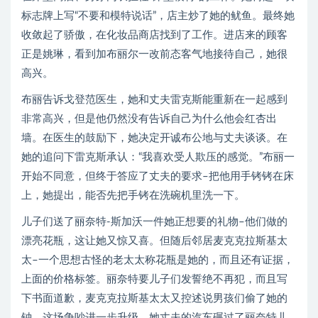
标志牌上写“不要和模特说话”，店主炒了她的鱿鱼。最终她
收敛起了骄傲，在化妆品商店找到了工作。进店来的顾客
正是姚琳，看到加布丽尔一改前态客气地接待自己，她很
高兴。
布丽告诉戈登范医生，她和丈夫雷克斯能重新在一起感到
非常高兴，但是他仍然没有告诉自己为什么他会红杏出
墙。在医生的鼓励下，她决定开诚布公地与丈夫谈谈。在
她的追问下雷克斯承认：“我喜欢受人欺压的感觉。”布丽一
开始不同意，但终于答应了丈夫的要求–把他用手铐铐在床
上，她提出，能否先把手铐在洗碗机里洗一下。
儿子们送了丽奈特-斯加沃一件她正想要的礼物–他们做的
漂亮花瓶，这让她又惊又喜。但随后邻居麦克克拉斯基太
太–一个思想古怪的老太太称花瓶是她的，而且还有证据，
上面的价格标签。丽奈特要儿子们发誓绝不再犯，而且写
下书面道歉，麦克克拉斯基太太又控述说男孩们偷了她的
钟，这场争吵进一步升级，她丈夫的汽车碾过了丽奈特儿